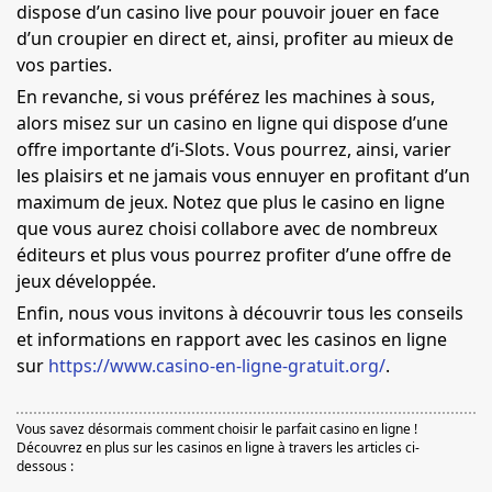
dispose d’un casino live pour pouvoir jouer en face
d’un croupier en direct et, ainsi, profiter au mieux de
vos parties.
En revanche, si vous préférez les machines à sous,
alors misez sur un casino en ligne qui dispose d’une
offre importante d’i-Slots. Vous pourrez, ainsi, varier
les plaisirs et ne jamais vous ennuyer en profitant d’un
maximum de jeux. Notez que plus le casino en ligne
que vous aurez choisi collabore avec de nombreux
éditeurs et plus vous pourrez profiter d’une offre de
jeux développée.
Enfin, nous vous invitons à découvrir tous les conseils
et informations en rapport avec les casinos en ligne
sur
https://www.casino-en-ligne-gratuit.org/
.
Vous savez désormais comment choisir le parfait casino en ligne !
Découvrez en plus sur les casinos en ligne à travers les articles ci-
dessous :