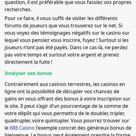
question, il est préférable que vous fassiez vos propres
recherches.
Pour ce faire, il vous suffit de visiter les différents
forums de joueurs que vous trouverez sur le net. Si
vous voyez des témoignages négatifs sur le casino sur
lequel vous pensiez vous inscrire, fuyez ! Surtout si les
joueurs n’ont pas été payés. Dans ce cas-là, ne perdez
pas votre temps et surtout votre argent et prenez
directement la fuite !
Analyser ses bonus
Contrairement aux casinos terrestres, les casinos en
ligne ont la possibilité de décupler vos chances de
gains en vous offrant des bonus à votre inscription sur
le site. Il peut s’agir d’un pourcentage de la somme de
votre dépôt qui vous permettra de le doubler, tripler,
quadrupler, voire quintupler. Vous pourrez trouver sur
le
888 Casino
l'exemple concret des généreux bonus de
bienvenue. Le bonus peut également prendre la forme