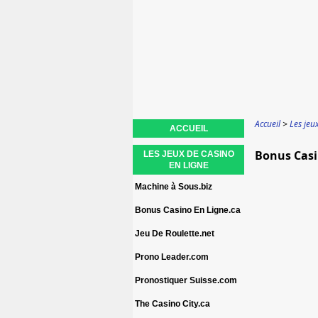
Accueil
Les jeu
ACCUEIL
Bonus Casi
LES JEUX DE CASINO
EN LIGNE
Machine à Sous.biz
Bonus Casino En Ligne.ca
Jeu De Roulette.net
Prono Leader.com
Pronostiquer Suisse.com
The Casino City.ca