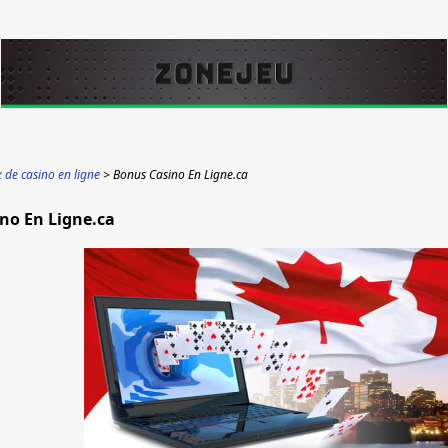
x de casino en ligne
Bonus Casino En Ligne.ca
no En Ligne.ca