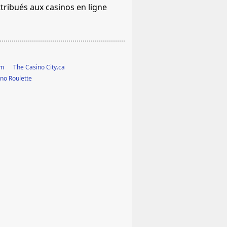
tribués aux casinos en ligne
om
The Casino City.ca
ino Roulette