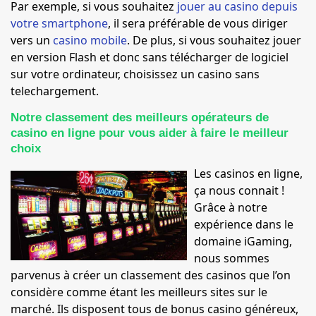
Par exemple, si vous souhaitez
jouer au casino depuis
votre smartphone
, il sera préférable de vous diriger
vers un
casino mobile
. De plus, si vous souhaitez jouer
en version Flash et donc sans télécharger de logiciel
sur votre ordinateur, choisissez un casino sans
telechargement.
Notre classement des meilleurs opérateurs de
casino en ligne pour vous aider à faire le meilleur
choix
Les casinos en ligne,
ça nous connait !
Grâce à notre
expérience dans le
domaine iGaming,
nous sommes
parvenus à créer un classement des casinos que l’on
considère comme étant les meilleurs sites sur le
marché. Ils disposent tous de bonus casino généreux,