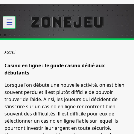
☰
Accueil
Casino en ligne : le guide casino dédié aux
débutants
Lorsque l’on débute une nouvelle activité, on est bien
souvent perdu et il est plutôt difficile de pouvoir
trouver de l’aide. Ainsi, les joueurs qui décident de
s’inscrire sur un casino en ligne rencontrent bien
souvent des difficultés. Il est difficile pour eux de
sélectionner un casino en ligne fiable sur lequel ils
pourront investir leur argent en toute sécurité.