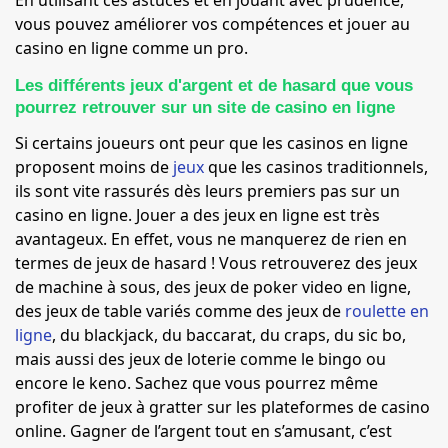
En utilisant ces astuces et en jouant avec prudence,
vous pouvez améliorer vos compétences et jouer au
casino en ligne comme un pro.
Les différents jeux d'argent et de hasard que vous
pourrez retrouver sur un site de casino en ligne
Si certains joueurs ont peur que les casinos en ligne
proposent moins de
jeux
que les casinos traditionnels,
ils sont vite rassurés dès leurs premiers pas sur un
casino en ligne. Jouer a des jeux en ligne est très
avantageux. En effet, vous ne manquerez de rien en
termes de jeux de hasard ! Vous retrouverez des jeux
de machine à sous, des jeux de poker video en ligne,
des jeux de table variés comme des jeux de
roulette en
ligne
, du blackjack, du baccarat, du craps, du sic bo,
mais aussi des jeux de loterie comme le bingo ou
encore le keno. Sachez que vous pourrez même
profiter de jeux à gratter sur les plateformes de casino
online. Gagner de l’argent tout en s’amusant, c’est